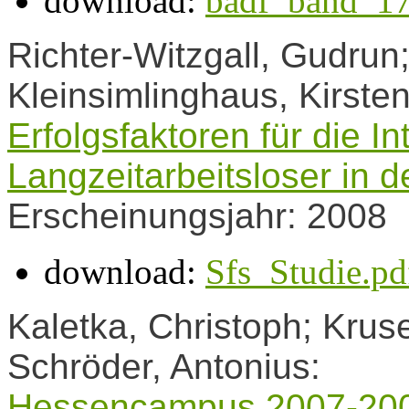
download:
badf_band_17
Richter-Witzgall, Gudrun
Kleinsimlinghaus, Kirste
Erfolgsfaktoren für die In
Langzeitarbeitsloser in d
Erscheinungsjahr: 2008
download:
Sfs_Studie.pd
Kaletka, Christoph; Kruse
Schröder, Antonius:
Hessencampus 2007-20