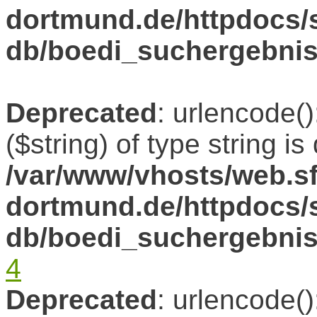
dortmund.de/httpdocs/s
db/boedi_suchergebni
Deprecated
: urlencode()
($string) of type string i
/var/www/vhosts/web.sf
dortmund.de/httpdocs/s
db/boedi_suchergebni
4
Deprecated
: urlencode()