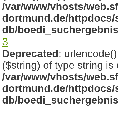
/var/www/vhosts/web.sf
dortmund.de/httpdocs/s
db/boedi_suchergebni
3
Deprecated
: urlencode()
($string) of type string i
/var/www/vhosts/web.sf
dortmund.de/httpdocs/s
db/boedi_suchergebni